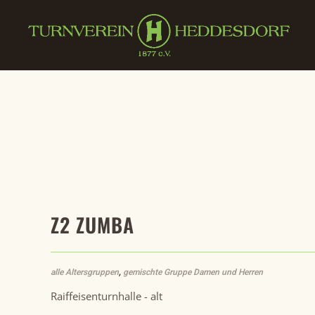
Zum Hauptinhalt springen
Z2 ZUMBA
alle Altersgruppen
,
gemischte Gruppe Damen und Herren
Raiffeisenturnhalle - alt