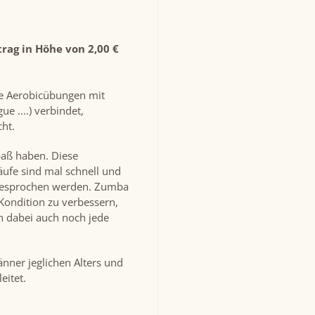
trag in Höhe von 2,00 €
le Aerobicübungen mit
 ....) verbindet,
ht.
paß haben. Diese
äufe sind mal schnell und
gesprochen werden. Zumba
Kondition zu verbessern,
n dabei auch noch jede
änner jeglichen Alters und
eitet.