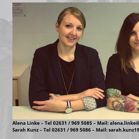
Alena Linke – Tel
02631 / 969 5085
– Mail:
alena.linke
Sarah Kunz – Tel
02631 / 969 5086
– Mail:
sarah.kunz1